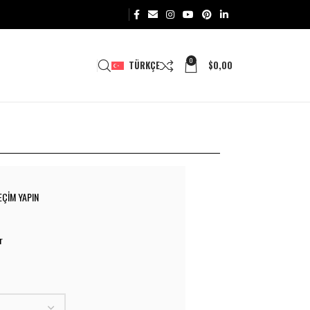
0
TÜRKÇE
$
0,00
EÇIM YAPIN
r