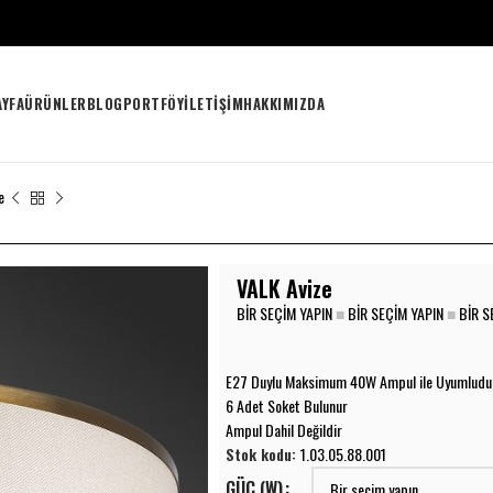
AYFA
ÜRÜNLER
BLOG
PORTFÖY
İLETIŞIM
HAKKIMIZDA
e
VALK Avize
BIR SEÇIM YAPIN
■
BIR SEÇIM YAPIN
■
BIR S
E27 Duylu Maksimum 40W Ampul ile Uyumludu
6 Adet Soket Bulunur
Ampul Dahil Değildir
Stok kodu:
1.03.05.88.001
GÜÇ (W)