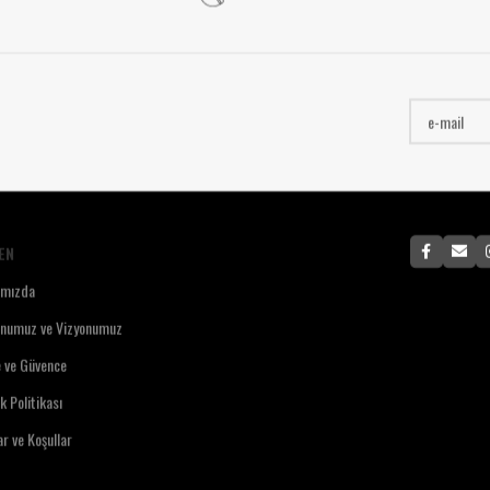
EN
ımızda
onumuz ve Vizyonumuz
e ve Güvence
ik Politikası
ar ve Koşullar