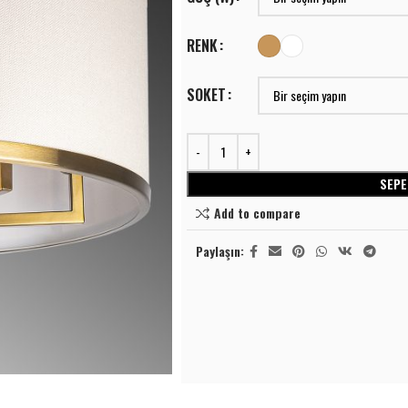
RENK
SOKET
⭐⭐⭐⭐
LINEER AYDINLATMA
SEPE
Lineer Sıva Üstü
Add to compare
⭐⭐⭐⭐
LINEER AYDINLATMA
S
Lineer Sıva Altı
Paylaşın:
Lineer Sıva Üstü
T
SPOT AYDINLATMA
Lineer Sıva Altı
A
Ray Spotlar
S
SPOT AYDINLATMA
Sıva Üstü Spotlar
L
Ray Spotlar
Sıva Altı Spot
A