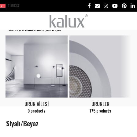
TÜRKÇE
Ana Sayfa
Renk ürün
Siyah/Beyaz
ÜRÜN AILESI
ÜRÜNLER
0 products
175 products
Siyah/Beyaz