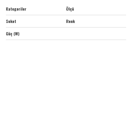
Kategoriler
Ölçü
Soket
Renk
Güç (W)
D