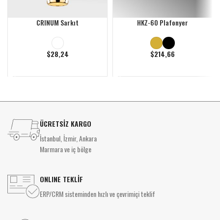
CRINUM Sarkıt
HKZ-60 Plafonyer
$
28,24
$
214,66
DEVAMINI OKU
DEVAMINI OKU
ÜCRETSİZ KARGO
İstanbul, İzmir, Ankara
Marmara ve iç bölge
ONLINE TEKLİF
ERP/CRM sisteminden hızlı ve çevrimiçi teklif