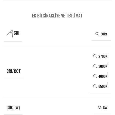
EK BILGI
NAKLIYE VE TESLIMAT
CRI
80Ra
2700K
,
3000K
CRI/CCT
,
4000K
,
6500K
GÜÇ (W)
8W