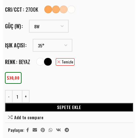
CRI/CCT
2700K
GÜÇ (W)
IŞIK AÇISI
RENK
BEYAZ
Temizle
$
30,00
SEPETE EKLE
Add to compare
Paylaşın: