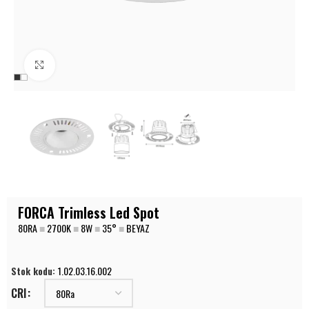
Büyüt
FORCA Trimless Led Spot
80RA
■
2700K
■
8W
■
35°
■
BEYAZ
Stok kodu:
1.02.03.16.002
CRI