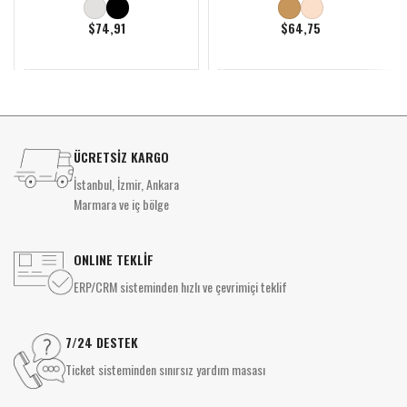
$
74,91
$
64,75
DEVAMINI OKU
DEVAMINI OKU
ÜCRETSİZ KARGO
İstanbul, İzmir, Ankara
Marmara ve iç bölge
ONLINE TEKLİF
ERP/CRM sisteminden hızlı ve çevrimiçi teklif
7/24 DESTEK
Ticket sisteminden sınırsız yardım masası