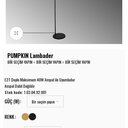
Büyüt
PUMPKIN Lambader
BIR SEÇIM YAPIN
■
BIR SEÇIM YAPIN
■
BIR SEÇIM YAPIN
E27 Duylu Maksimum 40W Ampul ile Uyumludur
Ampul Dahil Değildir
Stok kodu:
1.03.04.92.001
GÜÇ (W)
RENK