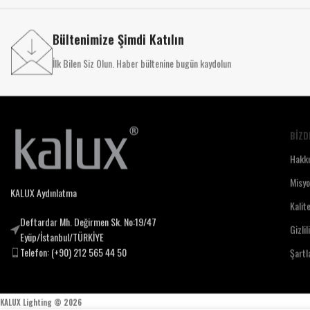
Bültenimize Şimdi Katılın
İlk Bilen Siz Olun. Haber bültenine bugün kaydolun
BIZD
Hakk
Misy
KALUX Aydınlatma
Kalit
Deftardar Mh. Değirmen Sk. No:19/47
Gizlil
Eyüp/İstanbul/TÜRKİYE
Telefon: (+90) 212 565 44 50
Şartl
KALUX Lighting ©
2026