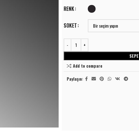
RENK
SOKET
SEPE
⭐⭐⭐⭐
LINEER AYDINLATMA
Add to compare
Lineer Sıva Üstü
⭐⭐⭐⭐
Paylaşın:
LINEER AYDINLATMA
S
Lineer Sıva Altı
Lineer Sıva Üstü
T
SPOT AYDINLATMA
Lineer Sıva Altı
A
Ray Spotlar
S
SPOT AYDINLATMA
Sıva Üstü Spotlar
L
Ray Spotlar
Sıva Altı Spot
A