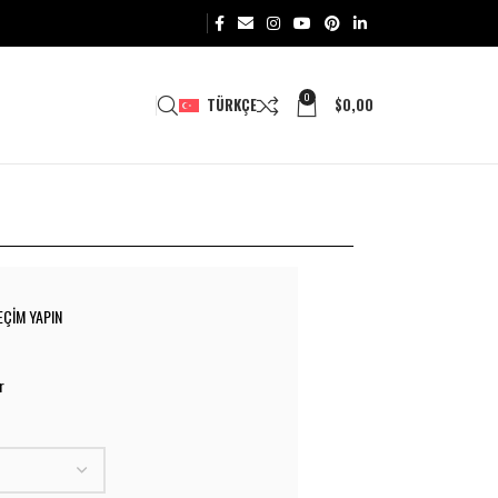
0
TÜRKÇE
$
0,00
EÇIM YAPIN
r