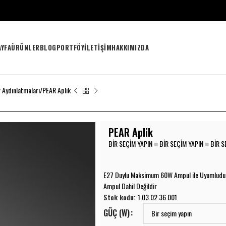
AYFA
ÜRÜNLER
BLOG
PORTFÖY
İLETIŞIM
HAKKIMIZDA
r Aydınlatmaları
PEAR Aplik
PEAR Aplik
BIR SEÇIM YAPIN
■
BIR SEÇIM YAPIN
■
BIR S
E27 Duylu Maksimum 60W Ampul ile Uyumludu
Ampul Dahil Değildir
Stok kodu:
1.03.02.36.001
GÜÇ (W)