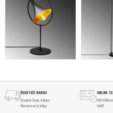
ÜCRETSİZ KARGO
ONLINE TE
İstanbul, İzmir, Ankara
ERP/CRM sis
Marmara ve iç bölge
teklif