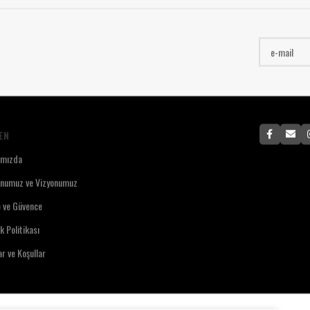
EN
ımızda
onumuz ve Vizyonumuz
e ve Güvence
ik Politikası
ar ve Koşullar