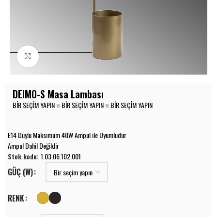
Büyüt
DEIMO-S Masa Lambası
BIR SEÇIM YAPIN
■
BIR SEÇIM YAPIN
■
BIR SEÇIM YAPIN
E14 Duylu Maksimum 40W Ampul ile Uyumludur
Ampul Dahil Değildir
Stok kodu:
1.03.06.102.001
GÜÇ (W)
RENK