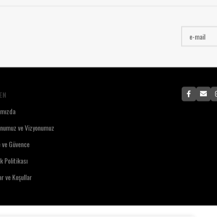
EN
ımızda
onumuz ve Vizyonumuz
e ve Güvence
ik Politikası
ar ve Koşullar