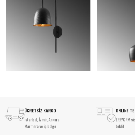
ÜCRETSİZ KARGO
ONLINE TE
İstanbul, İzmir, Ankara
ERP/CRM sis
Marmara ve iç bölge
teklif