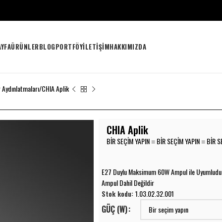
AYFA
ÜRÜNLER
BLOG
PORTFÖY
İLETIŞIM
HAKKIMIZDA
r Aydınlatmaları
CHIA Aplik
CHIA Aplik
BIR SEÇIM YAPIN
■
BIR SEÇIM YAPIN
■
BIR S
E27 Duylu Maksimum 60W Ampul ile Uyumludu
Ampul Dahil Değildir
Stok kodu:
1.03.02.32.001
GÜÇ (W)