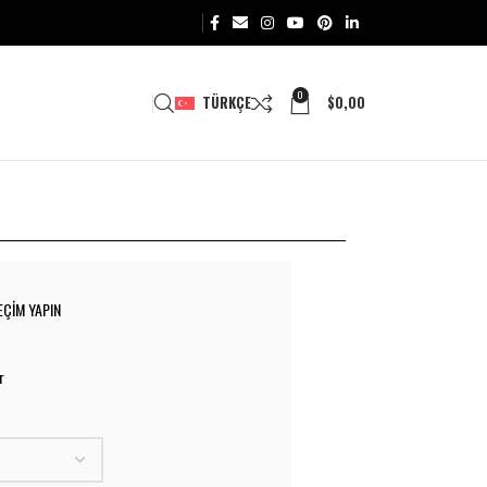
0
TÜRKÇE
$
0,00
EÇIM YAPIN
r