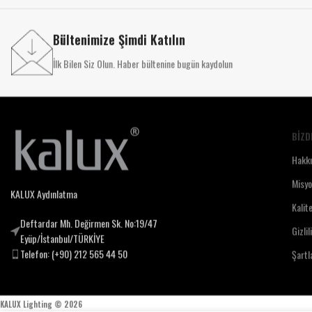
Bültenimize Şimdi Katılın
İlk Bilen Siz Olun. Haber bültenine bugün kaydolun
BIZD
Hakk
Misy
KALUX Aydınlatma
Kalit
Deftardar Mh. Değirmen Sk. No:19/47
Gizlil
Eyüp/İstanbul/TÜRKİYE
Telefon: (+90) 212 565 44 50
Şartl
KALUX Lighting ©
2026