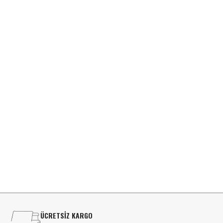
D
ÜCRETSİZ KARGO