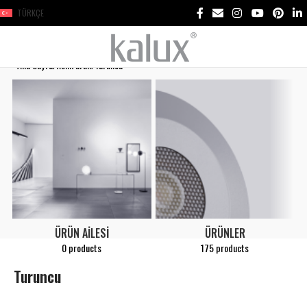
TÜRKÇE
Ana Sayfa
Renk ürün
Turuncu
ÜRÜN AILESI
ÜRÜNLER
0 products
175 products
Turuncu