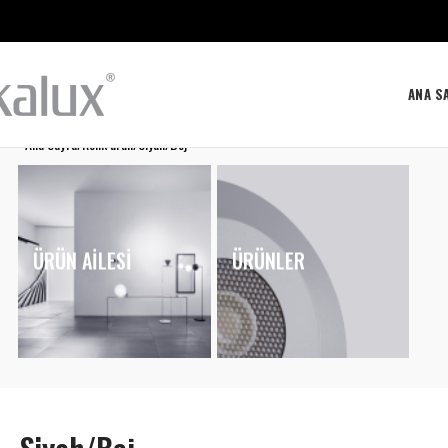
ANA S
Ana Sayfa
Renk ürün
Siyah/Bej
ÜRÜN AILESI
ÜRÜNLER