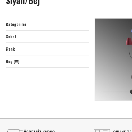
Siyah/Bej
Kategoriler
Soket
Renk
Güç (W)
ÜCRETSİZ KARGO
ONLINE TE