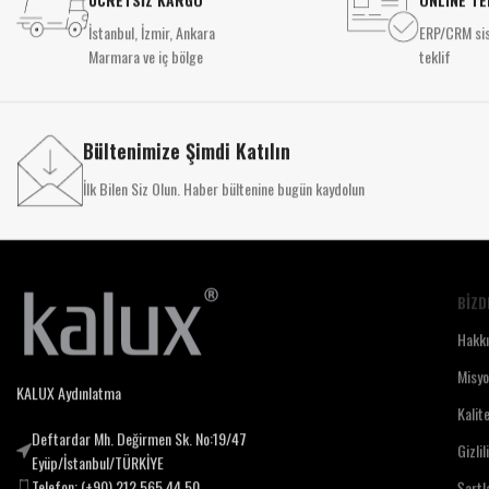
İstanbul, İzmir, Ankara
ERP/CRM sis
Marmara ve iç bölge
teklif
Bültenimize Şimdi Katılın
İlk Bilen Siz Olun. Haber bültenine bugün kaydolun
BIZD
Hakk
Misy
KALUX Aydınlatma
Kalit
Deftardar Mh. Değirmen Sk. No:19/47
Gizlil
Eyüp/İstanbul/TÜRKİYE
Telefon: (+90) 212 565 44 50
Şartl