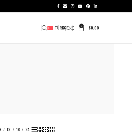
0
TÜRKÇE
$
0,00
9
12
18
24