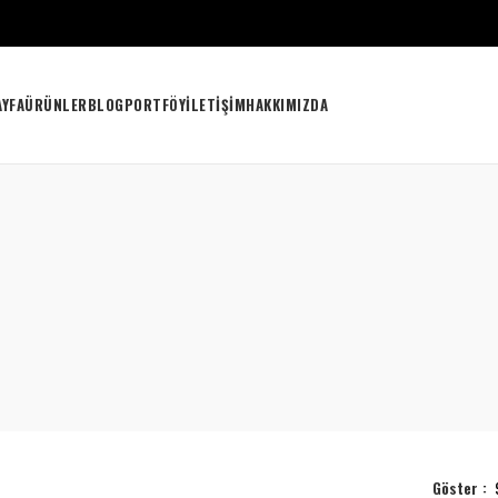
AYFA
ÜRÜNLER
BLOG
PORTFÖY
İLETIŞIM
HAKKIMIZDA
Göster