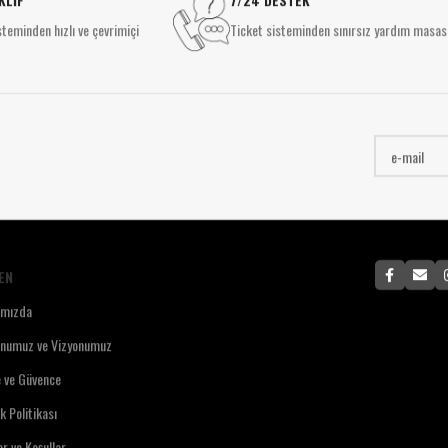
Sıva Üstü Spotlar
M
SIVA ALTI AYDINLATMA
teminden hızlı ve çevrimiçi
Ticket sisteminden sınırsız yardım masas
Sıva Altı Spot
P
Downlight
SIVA ALTI AYDINLATMA
Panel Aydınlatma
E
Downlight
Özel Tasarım Aydınlatma
Y
Panel Aydınlatma
E
Özel Tasarım Aydınlatma
E
EN
ımızda
onumuz ve Vizyonumuz
e ve Güvence
ik Politikası
ar ve Koşullar