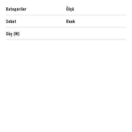
Kategoriler
Ölçü
Soket
Renk
Güç (W)
D