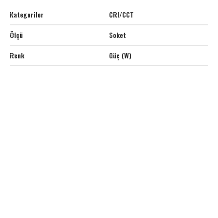
Kategoriler
CRI/CCT
Ölçü
Soket
Renk
Güç (W)
SE