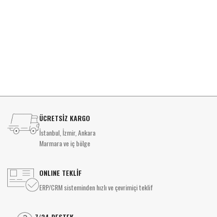
D
ÜCRETSİZ KARGO
İstanbul, İzmir, Ankara
Marmara ve iç bölge
ONLINE TEKLİF
ERP/CRM sisteminden hızlı ve çevrimiçi teklif
7/24 DESTEK