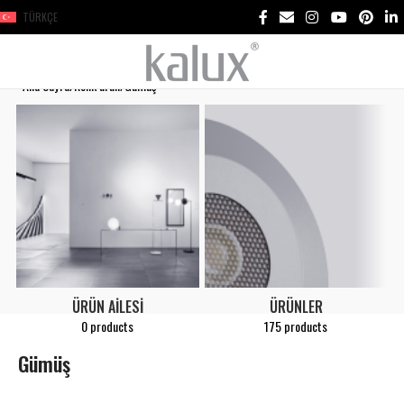
TÜRKÇE
Ana Sayfa
Renk ürün
Gümüş
ÜRÜN AILESI
ÜRÜNLER
0 products
175 products
Gümüş