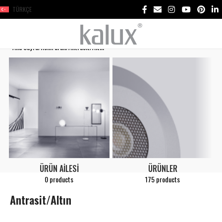
TÜRKÇE
Ana Sayfa
Renk ürün
Antrasit/Altın
ÜRÜN AILESI
ÜRÜNLER
0 products
175 products
Antrasit/Altın