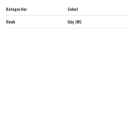
Kategoriler
Soket
Renk
Güç (W)
D