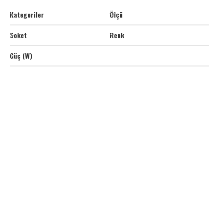
Kategoriler
Ölçü
Soket
Renk
Güç (W)
D