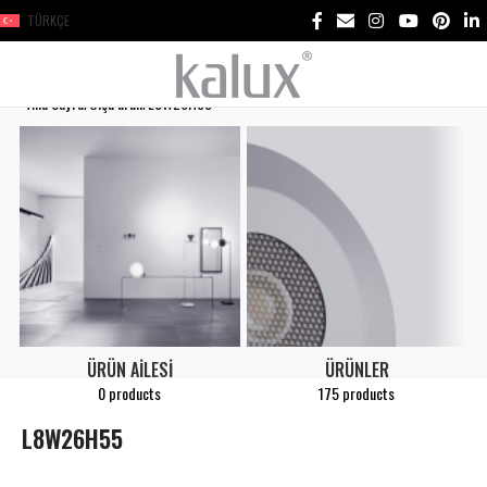
TÜRKÇE
Ana Sayfa
Ölçü ürün
L8W26H55
ÜRÜN AILESI
ÜRÜNLER
0 products
175 products
L8W26H55