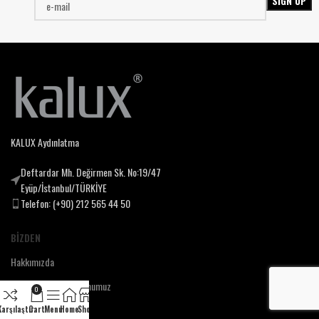
KALUX Aydınlatma
Deftardar Mh. Değirmen Sk. No:19/47
Eyüp/İstanbul/TÜRKİYE
Telefon: (+90) 212 565 44 50
BIZDEN
Hakkımızda
Misyonumuz ve Vizyonumuz
0
Kalite ve Güvence
arşılaştır.
Cart
Menu
Home
Shop