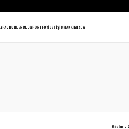
AYFA
ÜRÜNLER
BLOG
PORTFÖY
İLETIŞIM
HAKKIMIZDA
Göster