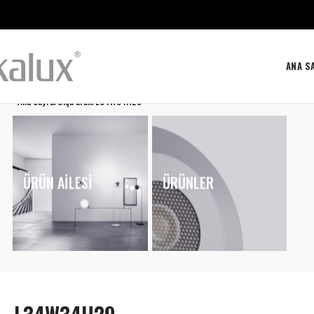
ANA S
Ana Sayfa
Ölçü ürün
L34W34H29
ÜRÜN AILESI
ÜRÜNLER