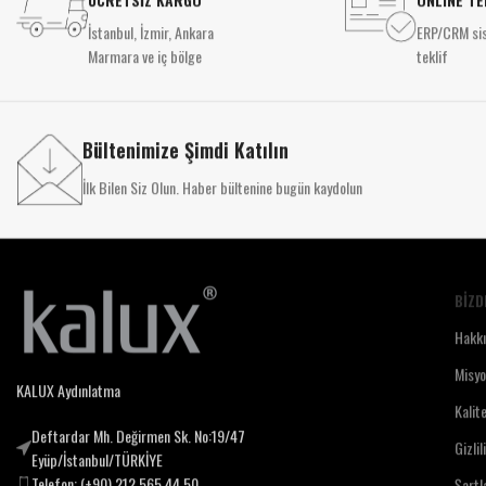
İstanbul, İzmir, Ankara
ERP/CRM sis
Marmara ve iç bölge
teklif
Bültenimize Şimdi Katılın
İlk Bilen Siz Olun. Haber bültenine bugün kaydolun
BIZD
Hakk
Misy
KALUX Aydınlatma
Kalit
Deftardar Mh. Değirmen Sk. No:19/47
Gizlil
Eyüp/İstanbul/TÜRKİYE
Telefon: (+90) 212 565 44 50
Şartl