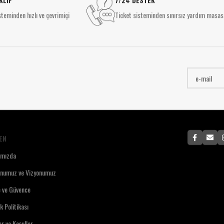
Sıva Üstü Spotlar
M
SIVA ALTI AYDINLATMA
teminden hızlı ve çevrimiçi
Ticket sisteminden sınırsız yardım masas
Sıva Altı Spot
P
Downlight
SIVA ALTI AYDINLATMA
Panel Aydınlatma
E
Downlight
Özel Tasarım Aydınlatma
Y
Panel Aydınlatma
E
Özel Tasarım Aydınlatma
E
EN
ımızda
onumuz ve Vizyonumuz
e ve Güvence
ik Politikası
ar ve Koşullar