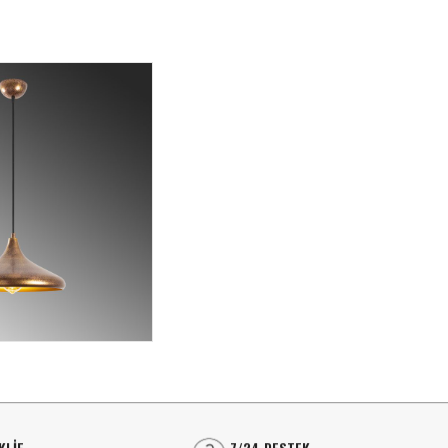
⭐⭐⭐⭐
LINEER AYDINLATMA
Lineer Sıva Üstü
⭐⭐⭐⭐
LINEER AYDINLATMA
S
Lineer Sıva Altı
Lineer Sıva Üstü
T
SPOT AYDINLATMA
Lineer Sıva Altı
A
Ray Spotlar
S
SPOT AYDINLATMA
Sıva Üstü Spotlar
L
Ray Spotlar
Sıva Altı Spot
A
KLİF
7/24 DESTEK