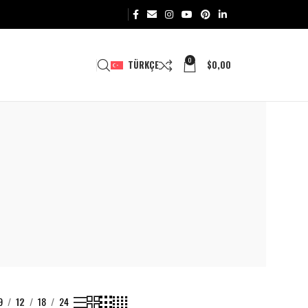
0
TÜRKÇE
$
0,00
9
12
18
24