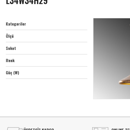
L34W34H29
Kategoriler
Ölçü
Soket
Renk
Güç (W)
ÜCRETSİZ KARGO
ONLINE TE