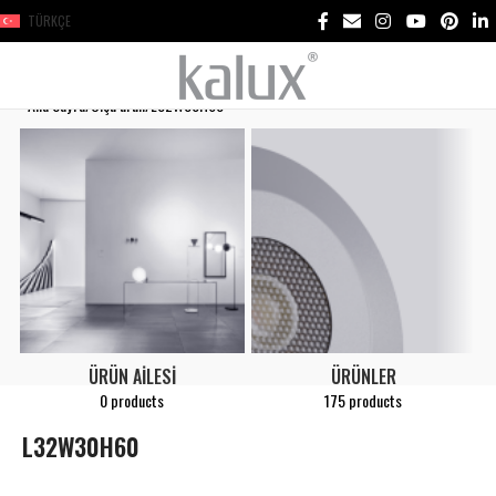
TÜRKÇE
Ana Sayfa
Ölçü ürün
L32W30H60
ÜRÜN AILESI
ÜRÜNLER
0 products
175 products
L32W30H60