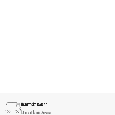
D
ÜCRETSİZ KARGO
İstanbul, İzmir, Ankara