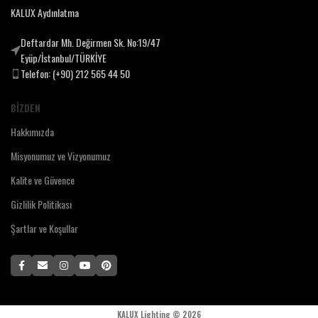
KALUX Aydınlatma
Deftardar Mh. Değirmen Sk. No:19/47
Eyüp/İstanbul/TÜRKİYE
Telefon: (+90) 212 565 44 50
BIZDEN
Hakkımızda
Misyonumuz ve Vizyonumuz
Kalite ve Güvence
Gizlilik Politikası
Şartlar ve Koşullar
KALUX Lighting ©
2026