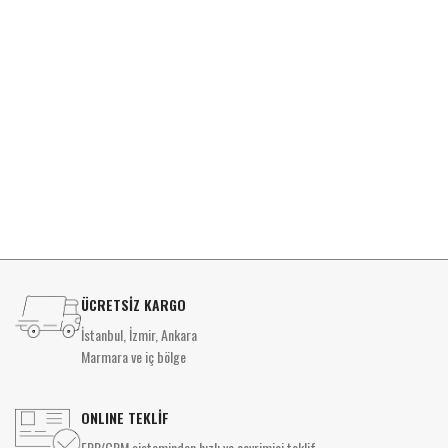
D
ÜCRETSİZ KARGO
İstanbul, İzmir, Ankara
Marmara ve iç bölge
ONLINE TEKLİF
ERP/CRM sisteminden hızlı ve çevrimiçi teklif