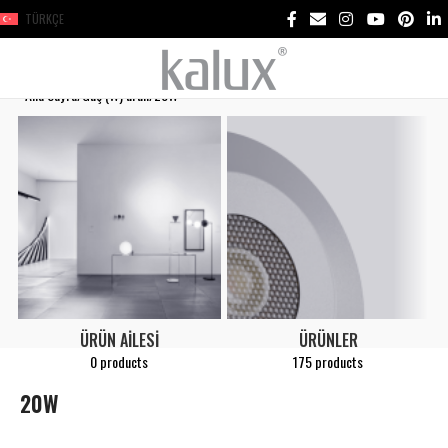
TÜRKÇE
Ana Sayfa
Güç (W) ürün
20W
ÜRÜN AILESI
ÜRÜNLER
0 products
175 products
20W