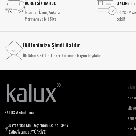
ÜCRETSİZ KARGO
ONLINE TE
İstanbul, İzmir, Ankara
ERP/CRM sis
Marmara ve iç bölge
teklif
Bültenimize Şimdi Katılın
İlk Bilen Siz Olun. Haber bültenine bugün kaydolun
BIZD
Hakk
Misy
KALUX Aydınlatma
Kalit
Deftardar Mh. Değirmen Sk. No:19/47
Gizlil
Eyüp/İstanbul/TÜRKİYE