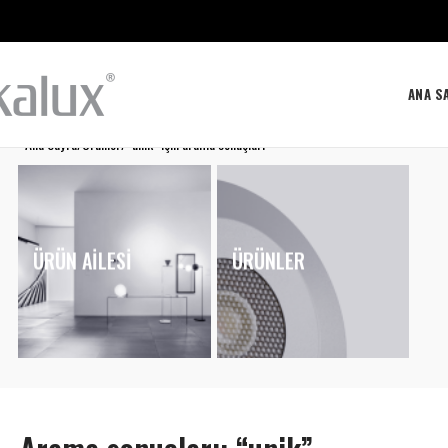
ANA S
Ana Sayfa
Ürünler
“unik” için arama sonuçları
ÜRÜN AILESI
ÜRÜNLER