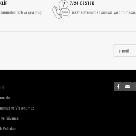
Sıva Üstü Spotlar
KLİF
7/24 DESTEK
M
SIVA ALTI AYDINLATMA
Sıva Altı Spot
teminden hızlı ve çevrimiçi
Ticket sisteminden sınırsız yardım masas
P
Downlight
SIVA ALTI AYDINLATMA
Panel Aydınlatma
E
Downlight
Özel Tasarım Aydınlatma
Y
Panel Aydınlatma
E
Özel Tasarım Aydınlatma
E
EN
ımızda
onumuz ve Vizyonumuz
e ve Güvence
ik Politikası