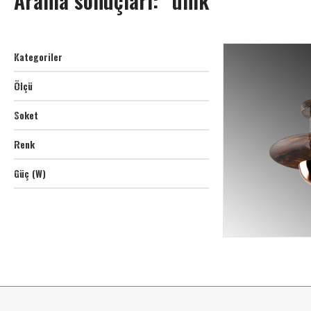
Arama sonuçları: “unik”
Kategoriler
Ölçü
Soket
Renk
Güç (W)