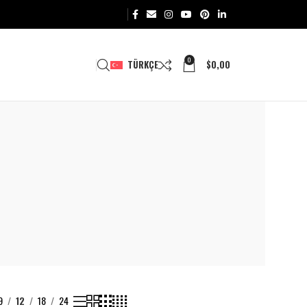
0
TÜRKÇE
$
0,00
9
12
18
24