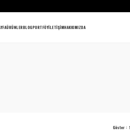
AYFA
ÜRÜNLER
BLOG
PORTFÖY
İLETIŞIM
HAKKIMIZDA
Göster