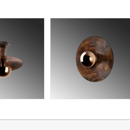
⭐⭐⭐⭐
LINEER AYDINLATMA
Lineer Sıva Üstü
⭐⭐⭐⭐
LINEER AYDINLATMA
S
Lineer Sıva Altı
Lineer Sıva Üstü
T
SPOT AYDINLATMA
Lineer Sıva Altı
A
Ray Spotlar
S
SPOT AYDINLATMA
Sıva Üstü Spotlar
L
Ray Spotlar
Sıva Altı Spot
A